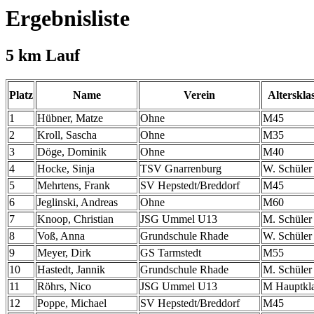
Ergebnisliste
5 km Lauf
Platz
Name
Verein
Alterskla
1
Hübner, Matze
Ohne
M45
2
Kroll, Sascha
Ohne
M35
3
Döge, Dominik
Ohne
M40
4
Hocke, Sinja
TSV Gnarrenburg
W. Schüler
5
Mehrtens, Frank
SV Hepstedt/Breddorf
M45
6
Jeglinski, Andreas
Ohne
M60
7
Knoop, Christian
JSG Ummel U13
M. Schüler
8
Voß, Anna
Grundschule Rhade
W. Schüler
9
Meyer, Dirk
GS Tarmstedt
M55
10
Hastedt, Jannik
Grundschule Rhade
M. Schüler
11
Röhrs, Nico
JSG Ummel U13
M Hauptkl
12
Poppe, Michael
SV Hepstedt/Breddorf
M45