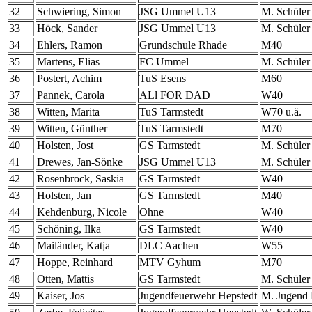
32
Schwiering, Simon
JSG Ummel U13
M. Schüler
33
Höck, Sander
JSG Ummel U13
M. Schüler
34
Ehlers, Ramon
Grundschule Rhade
M40
35
Martens, Elias
FC Ummel
M. Schüler
36
Postert, Achim
TuS Esens
M60
37
Pannek, Carola
ALl FOR DAD
W40
38
Witten, Marita
TuS Tarmstedt
W70 u.ä.
39
Witten, Günther
TuS Tarmstedt
M70
40
Holsten, Jost
GS Tarmstedt
M. Schüler
41
Drewes, Jan-Sönke
JSG Ummel U13
M. Schüler
42
Rosenbrock, Saskia
GS Tarmstedt
W40
43
Holsten, Jan
GS Tarmstedt
M40
44
Kehdenburg, Nicole
Ohne
W40
45
Schöning, Ilka
GS Tarmstedt
W40
46
Mailänder, Katja
DLC Aachen
W55
47
Hoppe, Reinhard
MTV Gyhum
M70
48
Otten, Mattis
GS Tarmstedt
M. Schüler
49
Kaiser, Jos
Jugendfeuerwehr Hepstedt
M. Jugend