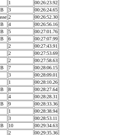
1
00:26:23.92
 B
3
00:26:24.65
asse
2
00:26:52.30
 B
4
00:26:56.16
 B
5
00:27:01.76
 B
6
00:27:07.99
2
00:27:43.91
2
00:27:53.69
2
00:27:58.63
 B
7
00:28:06.15
3
00:28:09.01
1
00:28:10.26
 B
8
00:28:27.64
4
00:28:28.31
 B
9
00:28:33.36
1
00:28:38.94
3
00:28:53.11
 B
10
00:29:34.63
2
00:29:35.36