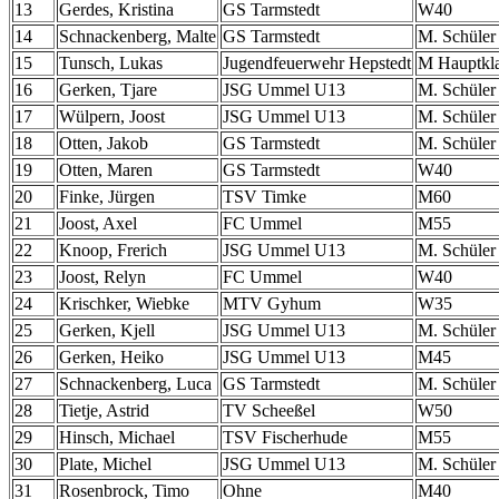
13
Gerdes, Kristina
GS Tarmstedt
W40
14
Schnackenberg, Malte
GS Tarmstedt
M. Schüler
15
Tunsch, Lukas
Jugendfeuerwehr Hepstedt
M Hauptkl
16
Gerken, Tjare
JSG Ummel U13
M. Schüler
17
Wülpern, Joost
JSG Ummel U13
M. Schüler
18
Otten, Jakob
GS Tarmstedt
M. Schüler
19
Otten, Maren
GS Tarmstedt
W40
20
Finke, Jürgen
TSV Timke
M60
21
Joost, Axel
FC Ummel
M55
22
Knoop, Frerich
JSG Ummel U13
M. Schüler
23
Joost, Relyn
FC Ummel
W40
24
Krischker, Wiebke
MTV Gyhum
W35
25
Gerken, Kjell
JSG Ummel U13
M. Schüler
26
Gerken, Heiko
JSG Ummel U13
M45
27
Schnackenberg, Luca
GS Tarmstedt
M. Schüler
28
Tietje, Astrid
TV Scheeßel
W50
29
Hinsch, Michael
TSV Fischerhude
M55
30
Plate, Michel
JSG Ummel U13
M. Schüler
31
Rosenbrock, Timo
Ohne
M40