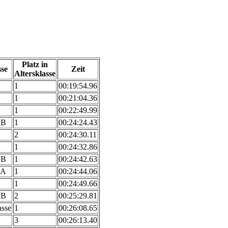
Platz in
sse
Zeit
Altersklasse
1
00:19:54.96
1
00:21:04.36
1
00:22:49.99
 B
1
00:24:24.43
2
00:24:30.11
1
00:24:32.86
 B
1
00:24:42.63
 A
1
00:24:44.06
1
00:24:49.66
 B
2
00:25:29.81
asse
1
00:26:08.65
3
00:26:13.40