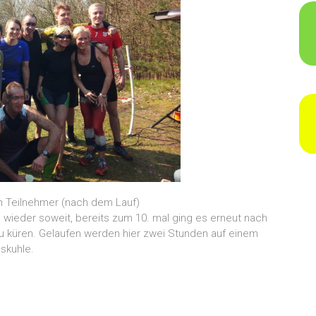
n Teilnehmer (nach dem Lauf)
eder soweit, bereits zum 10. mal ging es erneut nach
u küren. Gelaufen werden hier zwei Stunden auf einem
skuhle.