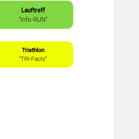
Lauftreff
"Info-RUN"
Triathlon
"TRI-Facts"