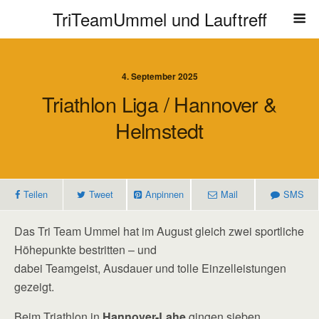
TriTeamUmmel und Lauftreff
4. September 2025
Triathlon Liga / Hannover &
Helmstedt
Teilen
Tweet
Anpinnen
Mail
SMS
Das Tri Team Ummel hat im August gleich zwei sportliche
Höhepunkte bestritten – und
dabei Teamgeist, Ausdauer und tolle Einzelleistungen
gezeigt.
Beim Triathlon in
Hannover-Lahe
gingen sieben